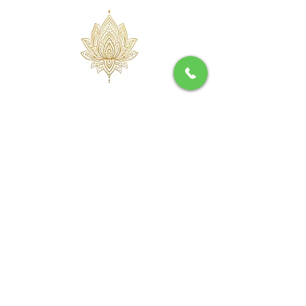
Cette retraite comprend
7 jours /6 nuits
Encadré par une professeure
certifié de Kundalini Yoga et une
naturopathe certifiée
Hébergement en chambre
partagée ou individuelle
Pension complète
Séances de Kundalini Yoga dans la