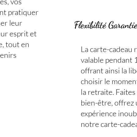
es, vos
nt pratiquer
ser leur
Flexibilité Garanti
eur esprit et
e, tout en
La carte-cadeau 
enirs
valable pendant 
offrant ainsi la li
choisir le moment
la retraite. Faites
bien-être, offrez
expérience inoub
notre carte-cade