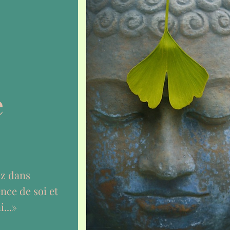
visiteurs.
e
ez dans
ence de soi et
i...»