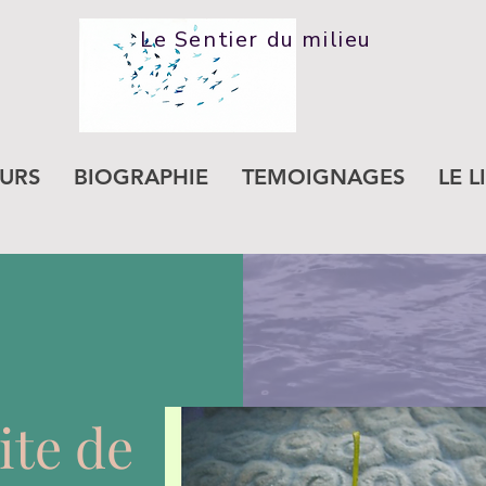
Le Sentier du milieu
URS
BIOGRAPHIE
TEMOIGNAGES
LE L
ite de
ur « Modifier le texte » ou double-cliquez sur la zone de tex
us d'ajouter les informations importantes que vous souhait