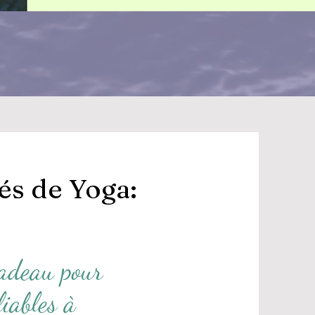
és de Yoga:
adeau pour
liables à