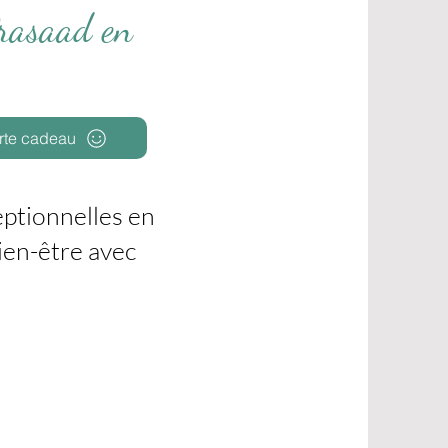
Prasaad en
rte cadeau
eptionnelles en
ien-être avec