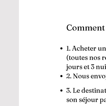
Comment 
1. Acheter u
(toutes nos r
jours et 3 nui
2. Nous envo
3
. Le destina
son séjour p