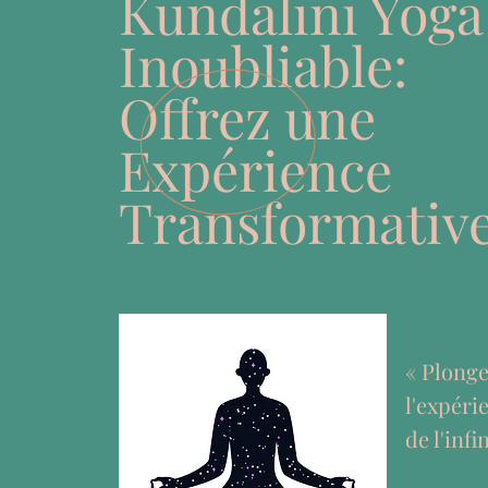
Kundalini Yoga
Inoubliable:
Offrez une
Expérience
Transformativ
« Plong
l'expéri
de l'infin