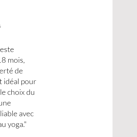
e
reste
18 mois,
berté de
 idéal pour
 le choix du
 une
liable avec
au yoga."