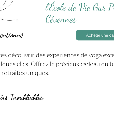
l’École de Vie Gur 
Cévennes
tentionné
Acheter une ca
tes découvrir des expériences de yoga exc
lques clics. Offrez le précieux cadeau du b
 retraites uniques.
rs Inoubliables