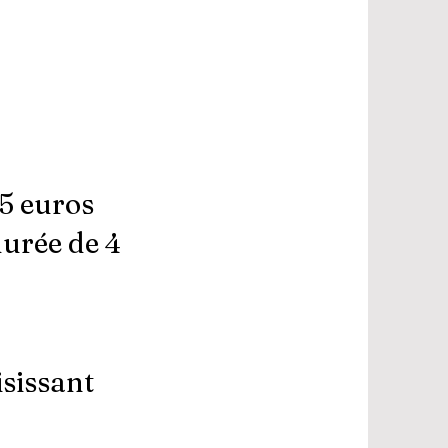
95 euros
durée de 4
isissant