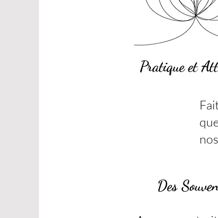
Pratique et At
Fai
que
nos
Des Souveni