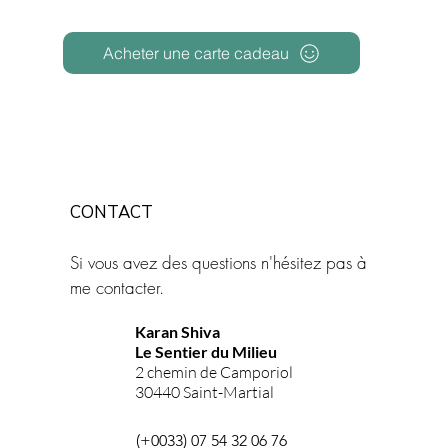
Acheter une carte cadeau
© 2022 by Célia Riboulet. -
Mentions légales
-
CONTACT
Si vous avez des questions n'hésitez pas à
me contacter.
Karan Shiva
Le Sentier du Milieu
2 chemin de Camporiol
30440 Saint-Martial
(+0033) 07 54 32 06 76