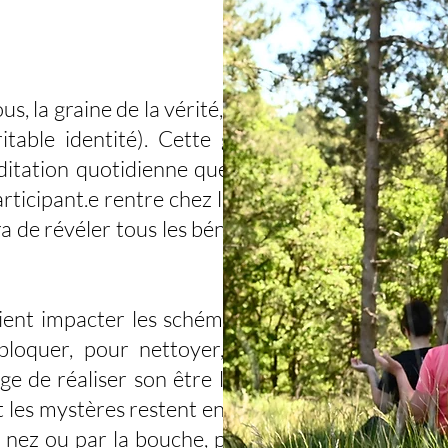
 la graine de la vérité, le Sat
able identité). Cette graine
ditation quotidienne que vous
ticipant.e rentre chez lui.elle,
ra de révéler tous les bénéfices
nt impacter les schémas, les
bloquer, pour nettoyer, pour
e de réaliser son être le plus
t les mystères restent entiers !
 nez ou par la bouche, parfois