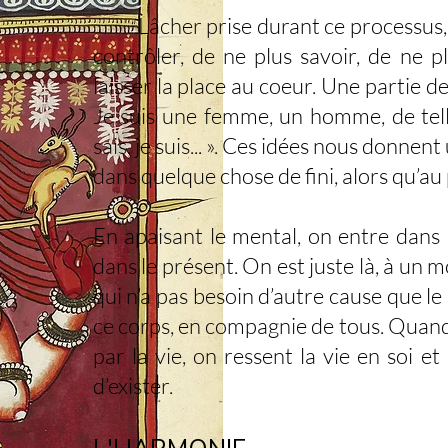
Lâcher prise durant ce processus, il 
contrôler, de ne plus savoir, de ne p
laisser la place au coeur. Une partie de
Je suis une femme, un homme, de telle p
sais, je suis... ». Ces idées nous donne
dans quelque chose de fini, alors qu’au 
En apaisant le mental, on entre dans 
dans le présent. On est juste là, à un 
qui n’a pas besoin d’autre cause que le s
ce corps, en compagnie de tous. Quand
par la vie, on ressent la vie en soi et
d’exister.