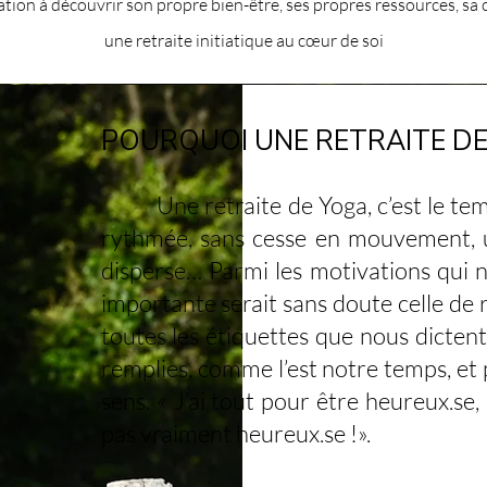
tion à découvrir son propre bien-être, ses propres ressources, sa c
une retraite initiatique au cœur de soi
POURQUOI UNE RETRAITE DE
Une retraite de Yoga, c’est le tem
rythmée, sans cesse en mouvement, u
disperse… Parmi les motivations qui n
importante serait sans doute celle de r
toutes les étiquettes que nous dictent
remplies, comme l’est notre temps, et 
sens. « J’ai tout pour être heureux.se,
pas vraiment heureux.se !».