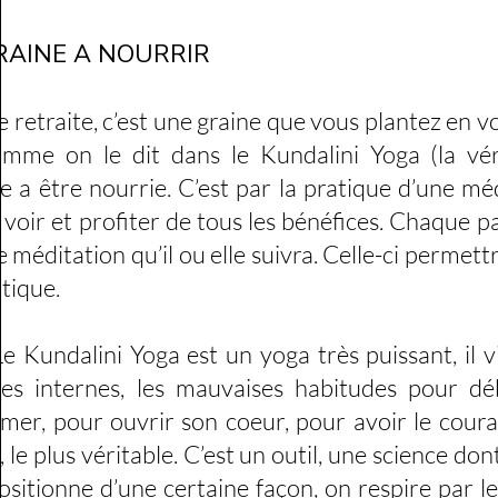
RAINE A NOURRIR
aite, c’est une graine que vous plantez en vous,
me on le dit dans le Kundalini Yoga (la vérit
 a être nourrie. C’est par la pratique d’une mé
voir et profiter de tous les bénéfices. Chaque par
 méditation qu’il ou elle suivra. Celle-ci permett
atique.
alini Yoga est un yoga très puissant, il vie
res internes, les mauvaises habitudes pour dé
mer, pour ouvrir son coeur, pour avoir le courag
 le plus véritable. C’est un outil, une science don
sitionne d’une certaine façon, on respire par le