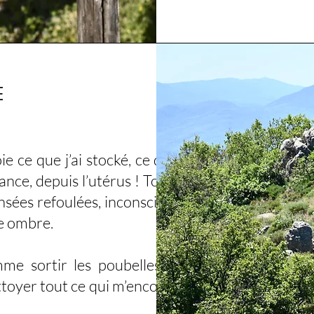
E
ie ce que j’ai stocké, ce qui n’a
nce, depuis l’utérus ! Toute la
nsées refoulées, inconscientes,
re ombre.
me sortir les poubelles sans
nettoyer tout ce qui m’encombre,