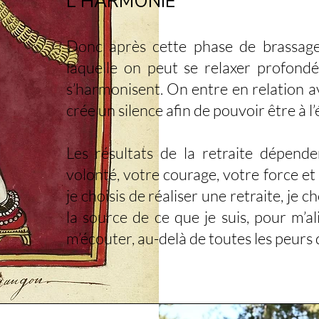
L'HARMONIE
Donc après cette phase de brassage
laquelle on peut se relaxer profondém
s’harmonisent. On entre en relation a
crée un silence afin de pouvoir être à l
Les résultats de la retraite dépende
volonté, votre courage, votre force
je choisis de réaliser une retraite, j
la source de ce que je suis, pour m’
m’écouter, au-delà de toutes les peurs