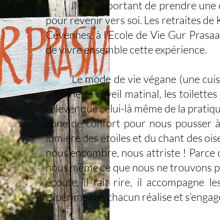
Il est important de prendre une dista
pour revenir vers soi. Les retraites de
Cévennes, à l’Ecole de Vie Gur Prasaa
de vivre ensemble cette expérience.
Le mode de vie végane (une cuisine dé
urbaine, le réveil matinal, les toilett
relever que celui-là même de la pratiqu
zone de confort pour nous pousser à l
lumière des étoiles et du chant des ois
nous encombre, nous attriste ! Parce 
nous même ce que nous ne trouvons pas à
écoute, il fait rire, il accompagne l
expérimenté, chacun réalise et s’engage