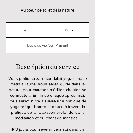
Au cœur de soi et de la nature
395
euros
Terminé
T
395 €
e
r
Ecole de vie Gur Prasaad
m
i
n
é
Description du service
Vous pratiquerez le kundalini yoga chaque
matin à l’aube. Vous serez guidé dans la
nature, pour marcher, méditer, chanter, se
connecter... En fin de chaque après-midi,
vous serez invité à suivre une pratique de
yoga rééquilibrante et douce à travers la
pratique de la relaxation profonde, de la
méditation et du chant de mantras...
● 3 jours pour revenir vers soi dans un